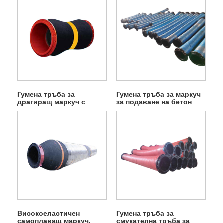
Гумена тръба за
Гумена тръба за маркуч
драгиращ маркуч с
за подаване на бетон
фланец
Високоеластичен
Гумена тръба за
самоплаващ маркуч,
смукателна тръба за