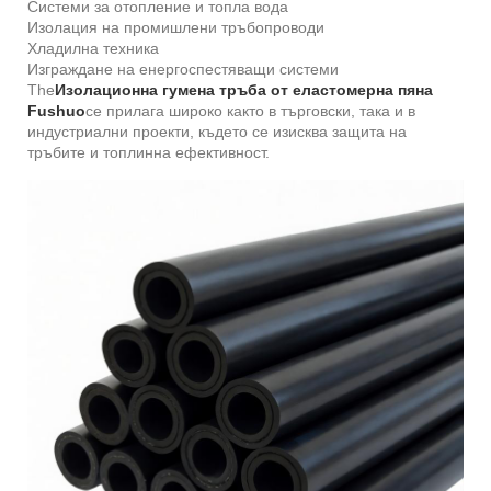
Системи за отопление и топла вода
Изолация на промишлени тръбопроводи
Хладилна техника
Изграждане на енергоспестяващи системи
The
Изолационна гумена тръба от еластомерна пяна
Fushuo
се прилага широко както в търговски, така и в
индустриални проекти, където се изисква защита на
тръбите и топлинна ефективност.