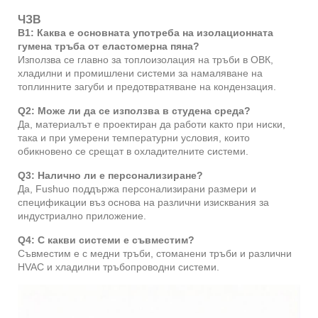
ЧЗВ
В1: Каква е основната употреба на изолационната
гумена тръба от еластомерна пяна?
Използва се главно за топлоизолация на тръби в ОВК,
хладилни и промишлени системи за намаляване на
топлинните загуби и предотвратяване на кондензация.
Q2: Може ли да се използва в студена среда?
Да, материалът е проектиран да работи както при ниски,
така и при умерени температурни условия, които
обикновено се срещат в охладителните системи.
Q3: Налично ли е персонализиране?
Да, Fushuo поддържа персонализирани размери и
спецификации въз основа на различни изисквания за
индустриално приложение.
Q4: С какви системи е съвместим?
Съвместим е с медни тръби, стоманени тръби и различни
HVAC и хладилни тръбопроводни системи.