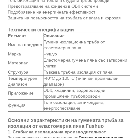
Топлоизолация на топли и студени тръбопроводи
Предотвратяване на конденз в ОВК системи
Подобряване на енергийната ефективност
Защита на повърхността на тръбата от влага и корозия
Технически спецификации
Елемент
Описание
Гумена изолационна тръба от
Име на продукта
еластомерна пяна
Марка
Фушуо
Еластомерна гумена пяна със затворени
Материал
клетки
Структура
Гъвкава тръбна изолация от пяна
Температурен
-40°C до 105°C (типичен промишлен
диапазон
диапазон)
ОВК, хладилни, водопроводни,
Приложение
промишлени тръбопроводи
Топлоизолация, антиконденз,
функция
енергоспестяване
Основни характеристики на гумената тръба за
изолация от еластомерна пяна Fushuo
1. Стабилна изолационна производителност
Затвореноклетъчната структура на
Гумена изолационна