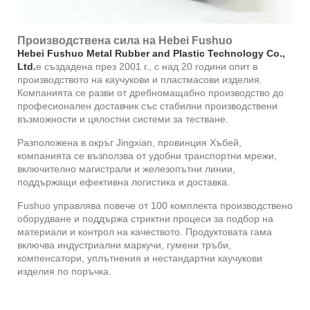
Производствена сила на Hebei Fushuo
Hebei Fushuo Metal Rubber and Plastic Technology Co.,
Ltd.
е създадена през 2001 г., с над 20 години опит в
производството на каучукови и пластмасови изделия.
Компанията се разви от дребномащабно производство до
професионален доставчик със стабилни производствени
възможности и цялостни системи за тестване.
Разположена в окръг Jingxian, провинция Хъбей,
компанията се възползва от удобни транспортни мрежи,
включително магистрали и железопътни линии,
поддържащи ефективна логистика и доставка.
Fushuo управлява повече от 100 комплекта производствено
оборудване и поддържа стриктни процеси за подбор на
материали и контрол на качеството. Продуктовата гама
включва индустриални маркучи, гумени тръби,
компенсатори, уплътнения и нестандартни каучукови
изделия по поръчка.