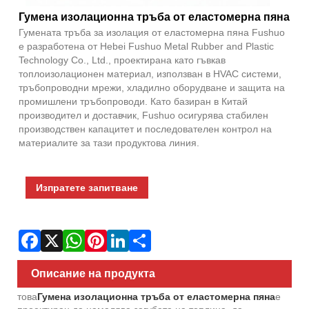
Fac
X
Wha
Pint
Link
Sha
Гумена изолационна тръба от еластомерна пяна
Гумената тръба за изолация от еластомерна пяна Fushuo
е разработена от Hebei Fushuo Metal Rubber and Plastic
Technology Co., Ltd., проектирана като гъвкав
топлоизолационен материал, използван в HVAC системи,
тръбопроводни мрежи, хладилно оборудване и защита на
промишлени тръбопроводи. Като базиран в Китай
производител и доставчик, Fushuo осигурява стабилен
производствен капацитет и последователен контрол на
материалите за тази продуктова линия.
Изпратете запитване
Описание на продукта
това
Гумена изолационна тръба от еластомерна пяна
е