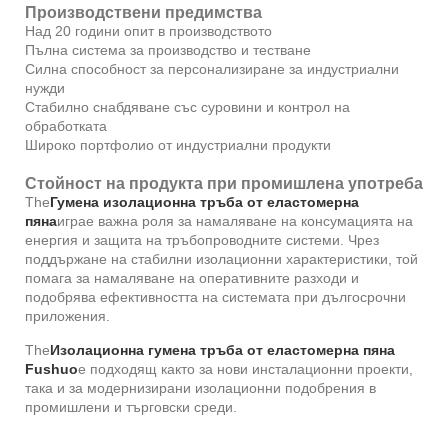
Производствени предимства
Над 20 години опит в производството
Пълна система за производство и тестване
Силна способност за персонализиране за индустриални
нужди
Стабилно снабдяване със суровини и контрол на
обработката
Широко портфолио от индустриални продукти
Стойност на продукта при промишлена употреба
The
Гумена изолационна тръба от еластомерна
пяна
играе важна роля за намаляване на консумацията на
енергия и защита на тръбопроводните системи. Чрез
поддържане на стабилни изолационни характеристики, той
помага за намаляване на оперативните разходи и
подобрява ефективността на системата при дългосрочни
приложения.
The
Изолационна гумена тръба от еластомерна пяна
Fushuo
е подходящ както за нови инсталационни проекти,
така и за модернизирани изолационни подобрения в
промишлени и търговски среди.