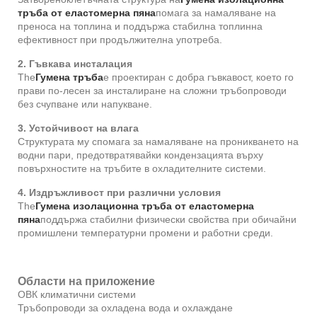
тръба от еластомерна пяна
помага за намаляване на
преноса на топлина и поддържа стабилна топлинна
ефективност при продължителна употреба.
2. Гъвкава инсталация
The
Гумена тръба
е проектиран с добра гъвкавост, което го
прави по-лесен за инсталиране на сложни тръбопроводи
без счупване или напукване.
3. Устойчивост на влага
Структурата му спомага за намаляване на проникването на
водни пари, предотвратявайки кондензацията върху
повърхностите на тръбите в охладителните системи.
4. Издръжливост при различни условия
The
Гумена изолационна тръба от еластомерна
пяна
поддържа стабилни физически свойства при обичайни
промишлени температурни промени и работни среди.
Области на приложение
ОВК климатични системи
Тръбопроводи за охладена вода и охлаждане