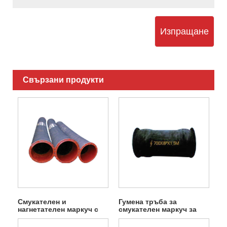
Изпращане
Свързани продукти
Смукателен и
Гумена тръба за
нагнетателен маркуч с
смукателен маркуч за
голям диаметър
кал