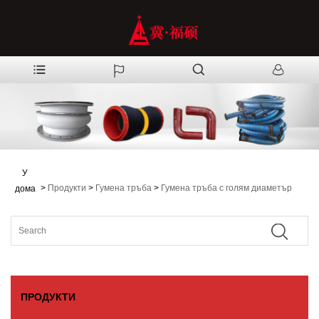
У
>
Продукти
>
Гумена тръба
>
Гумена тръба с голям диаметър
дома
ПРОДУКТИ