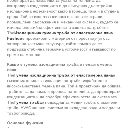
проектиран да намалява загубата на топлина, да
контролира кондензацията и да осигурява дълготрайна
изолационна ефективност както в гореща, така и в студена
среда. Той се използва широко в търговски сгради,
промишлени съоръжения и механични системи, където се
изисква енергийна ефективност и защита на тръбите.
The
Изолационна гумена тръба от еластомерна пяна
Fushuo
е проектиран с материал от порест каучук със
затворена клетъчна структура, който помага да се
поддържа стабилна термична устойчивост и гъвкавост по
време на монтаж.
Какво е гумена изолационна тръба от еластомерна
пяна
The
Гумена изолационна тръба от еластомерна пяна
е
гъвкав материал за изолация на тръби, изработен от
висококачествена гумена пяна. Той е проектиран да обвива
тръбите, за да намали преноса на топлина, да предотврати
кондензацията и да подобри ефективността на системата.
The
Гумена тръба
е подходящ за медни тръби, стоманени
тръби, HVAC канали, системи за охладена вода и хладилни
тръбопроводи.
Основна функция