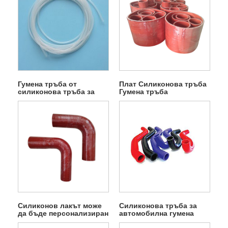
Гумена тръба от
Плат Силиконова тръба
силиконова тръба за
Гумена тръба
храна
Силиконов лакът може
Силиконова тръба за
да бъде персонализиран
автомобилна гумена
гумена тръба
тръба