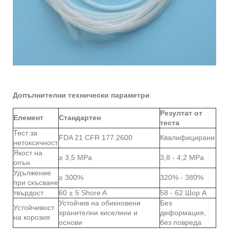
Допълнителни технически параметри
Резултат от
Елемент
Стандартен
теста
Тест за
FDA 21 CFR 177.2600
Квалифицирани
нетоксичност
Якост на
≥ 3,5 MPa
3,8 - 4,2 MPa
опън
Удължение
≥ 300%
320% - 380%
при скъсване
твърдост
60 ± 5 Shore A
58 - 62 Шор А
Устойчив на обикновени
Без
Устойчивост
хранителни киселини и
деформация,
на корозия
основи
без повреда