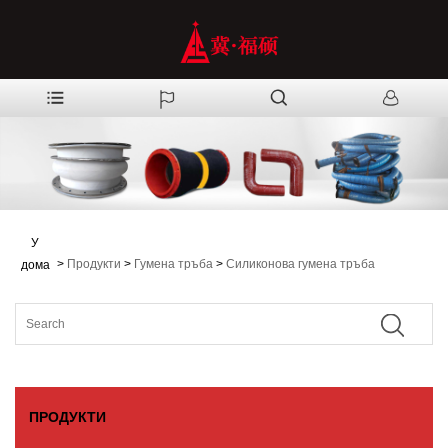
У
>
Продукти
>
Гумена тръба
>
Силиконова гумена тръба
дома
ПРОДУКТИ