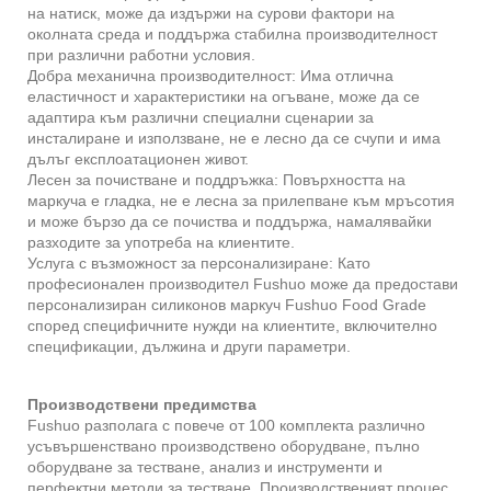
на натиск, може да издържи на сурови фактори на
околната среда и поддържа стабилна производителност
при различни работни условия.
Добра механична производителност: Има отлична
еластичност и характеристики на огъване, може да се
адаптира към различни специални сценарии за
инсталиране и използване, не е лесно да се счупи и има
дълъг експлоатационен живот.
Лесен за почистване и поддръжка: Повърхността на
маркуча е гладка, не е лесна за прилепване към мръсотия
и може бързо да се почиства и поддържа, намалявайки
разходите за употреба на клиентите.
Услуга с възможност за персонализиране: Като
професионален производител Fushuo може да предостави
персонализиран силиконов маркуч Fushuo Food Grade
според специфичните нужди на клиентите, включително
спецификации, дължина и други параметри.
Производствени предимства
Fushuo разполага с повече от 100 комплекта различно
усъвършенствано производствено оборудване, пълно
оборудване за тестване, анализ и инструменти и
перфектни методи за тестване. Производственият процес