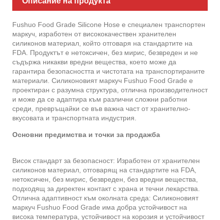
Описание на продукта
Fushuo Food Grade Silicone Hose е специален транспортен
маркуч, изработен от висококачествен хранителен
силиконов материал, който отговаря на стандартите на
FDA. Продуктът е нетоксичен, без мирис, безвреден и не
съдържа никакви вредни вещества, което може да
гарантира безопасността и чистотата на транспортираните
материали. Силиконовият маркуч Fushuo Food Grade е
проектиран с разумна структура, отлична производителност
и може да се адаптира към различни сложни работни
среди, превръщайки се във важна част от хранително-
вкусовата и транспортната индустрия.
Основни предимства и точки за продажба
Висок стандарт за безопасност: Изработен от хранителен
силиконов материал, отговарящ на стандартите на FDA,
нетоксичен, без мирис, безвреден, без вредни вещества,
подходящ за директен контакт с храна и течни лекарства.
Отлична адаптивност към околната среда: Силиконовият
маркуч Fushuo Food Grade има добра устойчивост на
висока температура, устойчивост на корозия и устойчивост