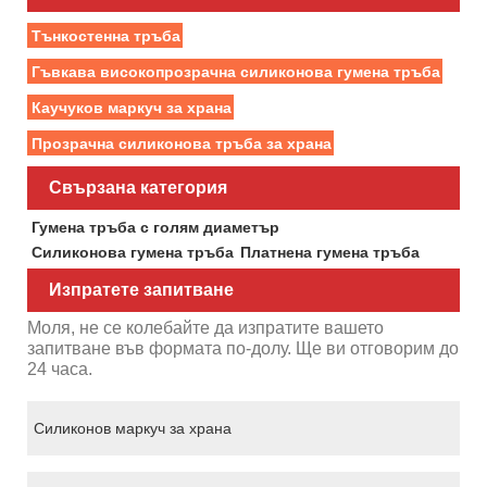
Тънкостенна тръба
Гъвкава високопрозрачна силиконова гумена тръба
Каучуков маркуч за храна
Прозрачна силиконова тръба за храна
Свързана категория
Гумена тръба с голям диаметър
Силиконова гумена тръба
Платнена гумена тръба
Изпратете запитване
Моля, не се колебайте да изпратите вашето
запитване във формата по-долу. Ще ви отговорим до
24 часа.