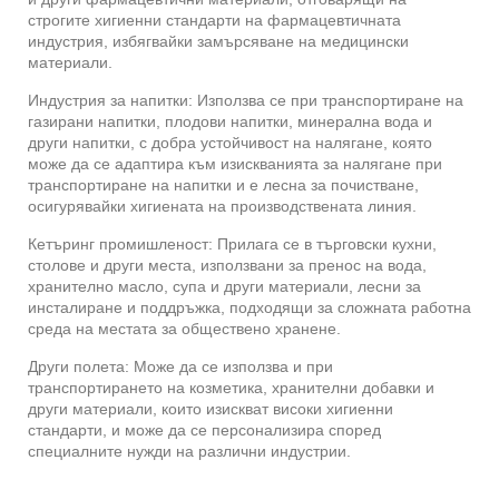
строгите хигиенни стандарти на фармацевтичната
индустрия, избягвайки замърсяване на медицински
материали.
Индустрия за напитки: Използва се при транспортиране на
газирани напитки, плодови напитки, минерална вода и
други напитки, с добра устойчивост на налягане, която
може да се адаптира към изискванията за налягане при
транспортиране на напитки и е лесна за почистване,
осигурявайки хигиената на производствената линия.
Кетъринг промишленост: Прилага се в търговски кухни,
столове и други места, използвани за пренос на вода,
хранително масло, супа и други материали, лесни за
инсталиране и поддръжка, подходящи за сложната работна
среда на местата за обществено хранене.
Други полета: Може да се използва и при
транспортирането на козметика, хранителни добавки и
други материали, които изискват високи хигиенни
стандарти, и може да се персонализира според
специалните нужди на различни индустрии.