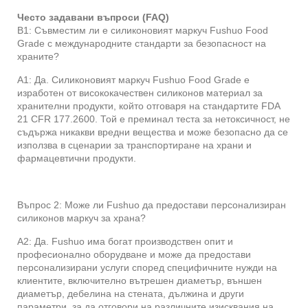
Често задавани въпроси (FAQ)
В1: Съвместим ли е силиконовият маркуч Fushuo Food
Grade с международните стандарти за безопасност на
храните?
A1: Да. Силиконовият маркуч Fushuo Food Grade е
изработен от висококачествен силиконов материал за
хранителни продукти, който отговаря на стандартите FDA
21 CFR 177.2600. Той е преминал теста за нетоксичност, не
съдържа никакви вредни вещества и може безопасно да се
използва в сценарии за транспортиране на храни и
фармацевтични продукти.
Въпрос 2: Може ли Fushuo да предостави персонализиран
силиконов маркуч за храна?
A2: Да. Fushuo има богат производствен опит и
професионално оборудване и може да предостави
персонализирани услуги според специфичните нужди на
клиентите, включително вътрешен диаметър, външен
диаметър, дебелина на стената, дължина и други
параметри, за да отговори на различните изисквания на