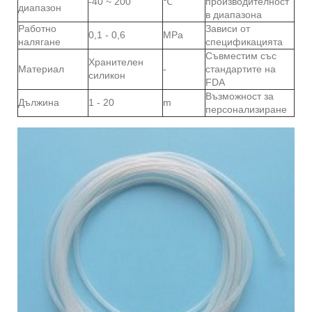
-40 ~ 200
℃
производителност
диапазон
в диапазона
Работно
Зависи от
0,1 - 0,6
MPa
налягане
спецификацията
Съвместим със
Хранителен
Материал
-
стандартите на
силикон
FDA
Възможност за
Дължина
1 - 20
m
персонализиране