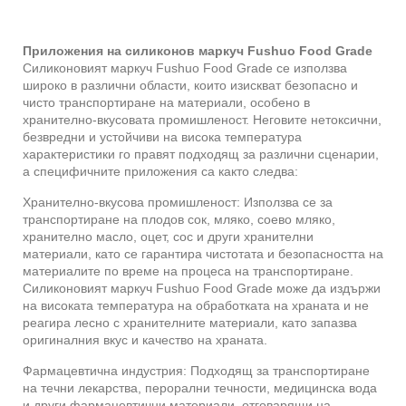
Приложения на силиконов маркуч Fushuo Food Grade
Силиконовият маркуч Fushuo Food Grade се използва
широко в различни области, които изискват безопасно и
чисто транспортиране на материали, особено в
хранително-вкусовата промишленост. Неговите нетоксични,
безвредни и устойчиви на висока температура
характеристики го правят подходящ за различни сценарии,
а специфичните приложения са както следва:
Хранително-вкусова промишленост: Използва се за
транспортиране на плодов сок, мляко, соево мляко,
хранително масло, оцет, сос и други хранителни
материали, като се гарантира чистотата и безопасността на
материалите по време на процеса на транспортиране.
Силиконовият маркуч Fushuo Food Grade може да издържи
на високата температура на обработката на храната и не
реагира лесно с хранителните материали, като запазва
оригиналния вкус и качество на храната.
Фармацевтична индустрия: Подходящ за транспортиране
на течни лекарства, перорални течности, медицинска вода
и други фармацевтични материали, отговарящи на