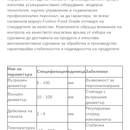
използва усъвършенствано оборудване, модерна
технология, научно управление и първокласен
професионален персонал, за да гарантира, че всеки
силиконов маркуч Fushuo Food Grade отговаря на
стандартите за качество. Компанията обръща внимание на
контрола на качеството във всяка връзка от избора на
суровини до доставката на продукта и използва
висококачествени суровини за обработка и производство,
гарантирайки стабилността и надеждността на продуктите.
Име на
Спецификация
единица
Забележки
параметъра
Вътрешен
Възможност за
6 - 100
мм
диаметър
персонализиране
Съвпада с
Външен
10 - 108
мм
вътрешния
диаметър
диаметър
Регулируеми
Дебелина на
2 - 4
мм
според
стената
изискванията
Стабилна
Температурен