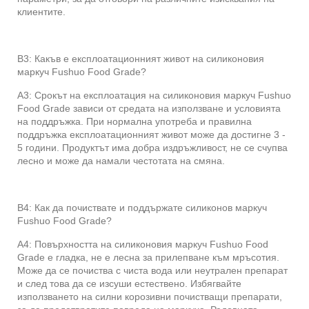
клиентите.
В3: Какъв е експлоатационният живот на силиконовия
маркуч Fushuo Food Grade?
A3: Срокът на експлоатация на силиконовия маркуч Fushuo
Food Grade зависи от средата на използване и условията
на поддръжка. При нормална употреба и правилна
поддръжка експлоатационният живот може да достигне 3 -
5 години. Продуктът има добра издръжливост, не се счупва
лесно и може да намали честотата на смяна.
В4: Как да почиствате и поддържате силиконов маркуч
Fushuo Food Grade?
A4: Повърхността на силиконовия маркуч Fushuo Food
Grade е гладка, не е лесна за прилепване към мръсотия.
Може да се почиства с чиста вода или неутрален препарат
и след това да се изсуши естествено. Избягвайте
използването на силни корозивни почистващи препарати,