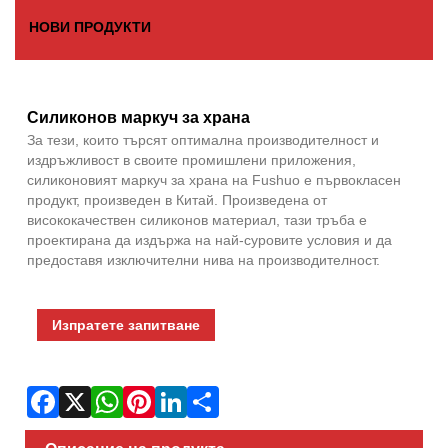
НОВИ ПРОДУКТИ
Fac
X
Wha
Pint
Link
Sha
Силиконов маркуч за храна
За тези, които търсят оптимална производителност и
издръжливост в своите промишлени приложения,
силиконовият маркуч за храна на Fushuo е първокласен
продукт, произведен в Китай. Произведена от
висококачествен силиконов материал, тази тръба е
проектирана да издържа на най-суровите условия и да
предоставя изключителни нива на производителност.
Изпратете запитване