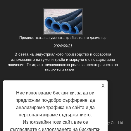
Предимствата на гумената тръба с голям диаметър
2024/09/21
В света на индустриалното производство и обработка
използването на гумени тръби и маркучи е от съществено
значение. Те играят жизненоважна роля за прехвърлянето на
течности и газов......
X
Ние използваме бисквитки, за да ви
предложим по-добро сърфиране, да
анализираме трафика на сайта и да
персонализираме съдържанието.
Използвайки този сайт, вие се
Copyright © 2022 Hebei Fushuo Metal Cubber Plastic Technology Co., Ltd. -
съгласявате с използването на бисквитки