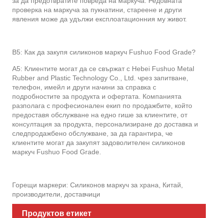
за да предотвратите повреда на маркуча. Редовната
проверка на маркуча за пукнатини, стареене и други
явления може да удължи експлоатационния му живот.
В5: Как да закупя силиконов маркуч Fushuo Food Grade?
A5: Клиентите могат да се свържат с Hebei Fushuo Metal
Rubber and Plastic Technology Co., Ltd. чрез запитване,
телефон, имейл и други начини за справка с
подробностите за продукта и офертата. Компанията
разполага с професионален екип по продажбите, който
предоставя обслужване на едно гише за клиентите, от
консултация за продукта, персонализиране до доставка и
следпродажбено обслужване, за да гарантира, че
клиентите могат да закупят задоволителен силиконов
маркуч Fushuo Food Grade.
Горещи маркери: Силиконов маркуч за храна, Китай,
производители, доставчици
Продуктов етикет