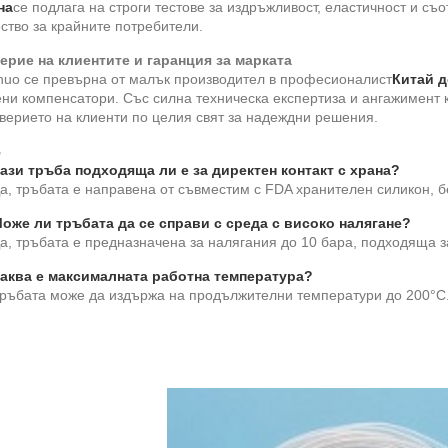
на
се подлага на строги тестове за издръжливост, еластичност и съо
ство за крайните потребители.
ерие на клиентите и гаранция за марката
huo се превърна от малък производител в професионалист
Китай д
ни компенсатори. Със силна техническа експертиза и ангажимент к
верието на клиенти по целия свят за надеждни решения.
В
Тази тръба подходяща ли е за директен контакт с храна?
а, тръбата е направена от съвместим с FDA хранителен силикон, б
Може ли тръбата да се справи с среда с високо налягане?
Да, тръбата е предназначена за налягания до 10 бара, подходяща 
Каква е максималната работна температура?
Тръбата може да издържа на продължителни температури до 200°C