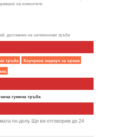
лужване на клиентите.
й, доставчик на силиконови тръби
на тръба
Каучуков маркуч за храна
ана
нена гумена тръба
мата по-долу. Ще ви отговорим до 24