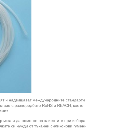
арят и надвишават международните стандарти
ветствие с разпоредбите RoHS и REACH, което
ения.
ръжка и да помогне на клиентите при избора
ичките си нужди от тъканни силиконови гумени