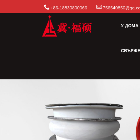
+86-18830800066
756540850@qq.c
У ДОМА
СВЪРЖЕ