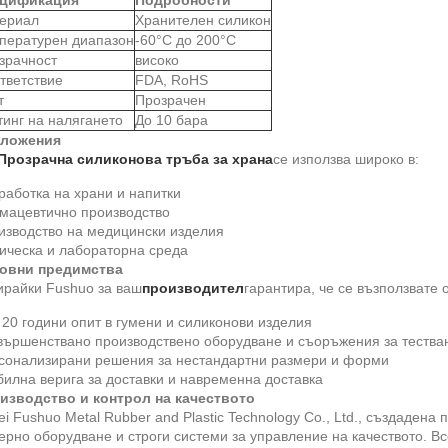
цификация
Подробности
ериал
Хранителен силикон
пературен диапазон
-60°C до 200°C
зрачност
високо
тветствие
FDA, RoHS
т
Прозрачен
тинг на налягането
До 10 бара
ложения
Прозрачна силиконова тръба за храна
се използва широко в:
работка на храни и напитки
мацевтично производство
изводство на медицински изделия
ическа и лабораторна среда
овни предимства
ирайки Fushuo за ваш
производител
гарантира, че се възползвате о
20 години опит в гумени и силиконови изделия
вършенствано производствено оборудване и съоръжения за тества
сонализирани решения за нестандартни размери и форми
билна верига за доставки и навременна доставка
изводство и контрол на качеството
i Fushuo Metal Rubber and Plastic Technology Co., Ltd., създадена 
рно оборудване и строги системи за управление на качеството. Вс