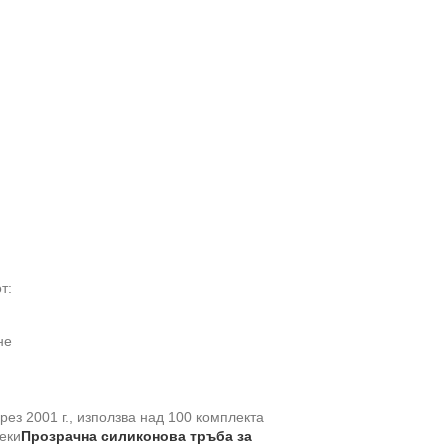
т:
не
през 2001 г., използва над 100 комплекта
еки
Прозрачна силиконова тръба за