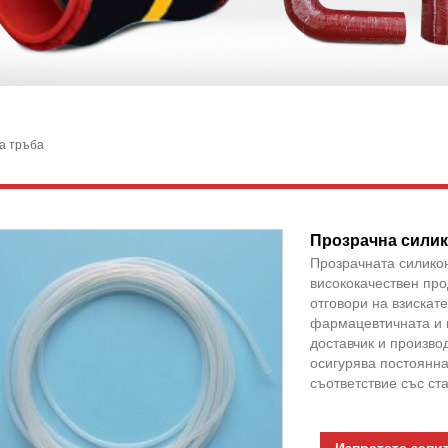
а тръба
Прозрачна силик
Прозрачната силикон
висококачествен про
отговори на взискат
фармацевтичната и 
доставчик и произво
осигурява постоянна
съответствие със ст