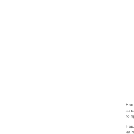
Наш
за к
го 
Наши
на п