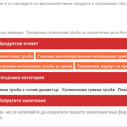
и и се насладете на висококачествени продукти и несравнимо обс
ещи маркери: Прозрачна силиконова тръба за хранителни цели Кита
Продуктов етикет
нкостенна тръба
Гъвкава високопрозрачна силиконова гуме
озрачна силиконова тръба за храна
Силиконов маркуч за хр
Свързана категория
мена тръба с голям диаметър
Силиконова гумена тръба
Плат
Изпратете запитване
я, не се колебайте да изпратите вашето запитване във фор
а.