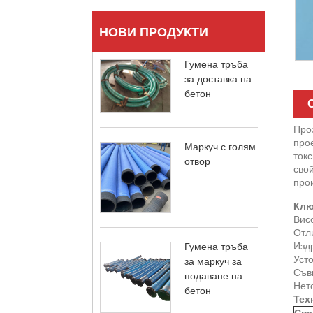
НОВИ ПРОДУКТИ
Гумена тръба
за доставка на
бетон
Про
прое
Маркуч с голям
токс
отвор
сво
про
Клю
Вис
Отл
Изд
Гумена тръба
Уст
за маркуч за
Съв
подаване на
Нето
бетон
Тех