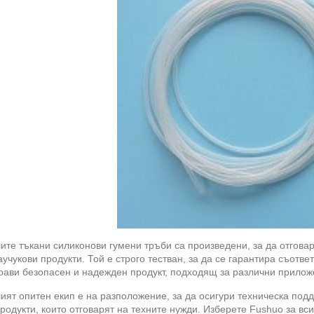
ите тъкани силиконови гумени тръби са произведени, за да отгов
аучукови продукти. Той е строго тестван, за да се гарантира съот
прави безопасен и надежден продукт, подходящ за различни прилож
ят опитен екип е на разположение, за да осигури техническа подд
родукти, които отговарят на техните нужди. Изберете Fushuo за вс