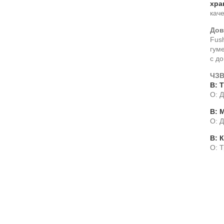
хра
каче
Дов
Fus
гуме
с до
ЧЗ
В: 
О: Д
В: 
О: 
В: 
О: 