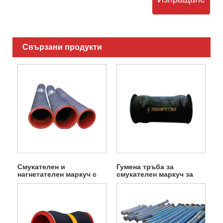
Свързани продукти
Смукателен и
Гумена тръба за
нагнетателен маркуч с
смукателен маркуч за
голям диаметър
кал