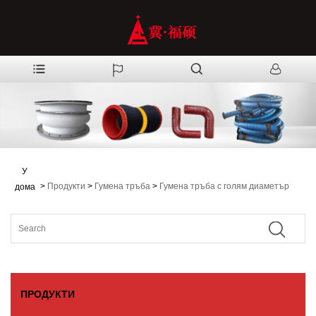
У
>
Продукти
>
Гумена тръба
>
Гумена тръба с голям диаметър
дома
ПРОДУКТИ