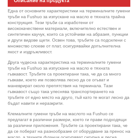
Описание на продукта
Една от основните характеристики на терминалните гумени
тръби на Fushuo за изпускане на масло е тяхната трайна
конструкция. Тези тръби са изработени от
висококачествени материали, включително естествен и
синтетичен каучук, които са устойчиви на абразия, пункции
и други видове щети. Освен това, тръбите са подсилени с
множество слоеве от плат, осигурявайки допълнителна
якост и издръжливост.
Друга чудесна характеристика на терминалните гумени
тръби на Fushuo за изпускане на масло е тяхната
гъвкавост. Тръбите са проектирани така, че да са много
гъвкави, което им позволява лесно да се огъват и
маневрират около препятствия на терминала. Тази
гъвкавост също така улеснява транспортирането на
тръбите от едно място на друго, тъй като те могат лесно да
бъдат навити и неразкрити.
Клемалните гумени тръби на маслото на Fushuo се
предлагат в различни размери, което ги прави подходящи
за различни приложения. Тръбите са проектирани така, че
да се поберат на разнообразие от оборудване за пренос на
масло, а техните фланци осигуряват сигурна и лесна