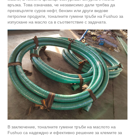
връзка. Това означава, че независимо дали трябва да
прехвърляте суров нефт, бензин или други видове
петролни продукти, тоналните гумени тръби на Fushuo за
изпускане на масло са в съответствие с задачата.
В заключение, тоналните гумени тръби на маслото на
Fushuo са надеждно и ефективно решение за клемите за