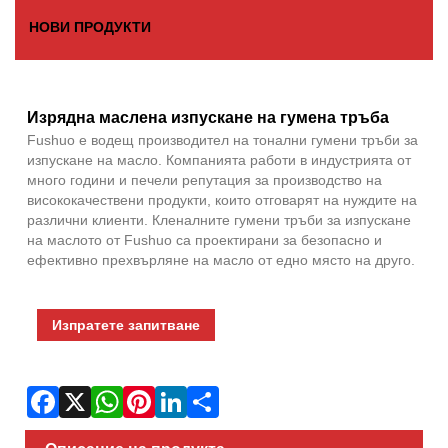
НОВИ ПРОДУКТИ
Fac
X
Wha
Pint
Link
Sha
Изрядна маслена изпускане на гумена тръба
Fushuo е водещ производител на тонални гумени тръби за
изпускане на масло. Компанията работи в индустрията от
много години и печели репутация за производство на
висококачествени продукти, които отговарят на нуждите на
различни клиенти. Кленалните гумени тръби за изпускане
на маслото от Fushuo са проектирани за безопасно и
ефективно прехвърляне на масло от едно място на друго.
Изпратете запитване