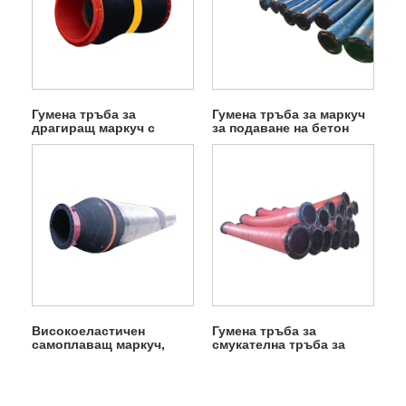
Гумена тръба за
Гумена тръба за маркуч
драгиращ маркуч с
за подаване на бетон
фланец
Високоеластичен
Гумена тръба за
самоплаващ маркуч,
смукателна тръба за
гумена тръба
изпускане на масло