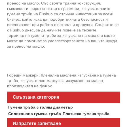
пренос на масло. Със своята трайна конструкция,
гъвкавост и широк спектър от размери, изпускателните
гумени тръби на Fushuo са отлична инвестиция за всеки
бизнес, който иска да подобри тяхната безопасност и
ефективност при работа с петролни продукти. Свържете се
с Fushuo днес, за да научите повече за техните
терминални гумени тръби за изпускане на масло и как те
могат да помогнат за удовлетворяването на вашите нужди
за пренос на масло.
Горещи маркери: Кленална маслена изпускане на гумена
тръба, изпускателен маркуч за изпускане на масло,
производител на фушуо
Свързана категория
Гумена тръба с голям диаметър
Силиконова гумена тръба
Платнена гумена тръба
Изпратете запитване